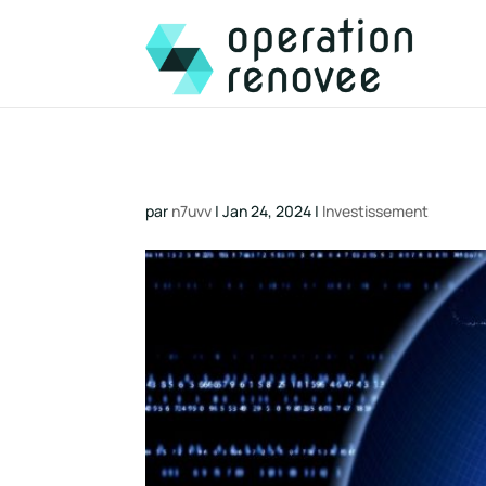
par
n7uvv
|
Jan 24, 2024
|
Investissement